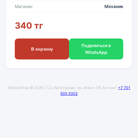
Магазин
Механик
340 тг
Поделиться в
В корзину
WhatsApp
MehanShop © 2026 | ТД «АвтоГранд», пр. Акжол 38, Астана |
+7 701
505 3302