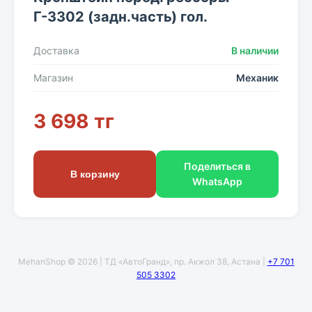
Г-3302 (задн.часть) гол.
Доставка
В наличии
Магазин
Механик
3 698 тг
Поделиться в
В корзину
WhatsApp
MehanShop © 2026 | ТД «АвтоГранд», пр. Акжол 38, Астана |
+7 701
505 3302