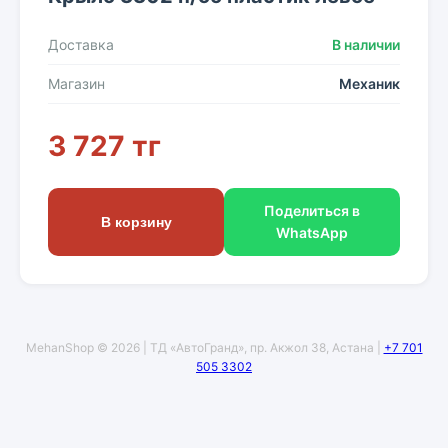
Доставка
В наличии
Магазин
Механик
3 727 тг
Поделиться в
В корзину
WhatsApp
MehanShop © 2026 | ТД «АвтоГранд», пр. Акжол 38, Астана |
+7 701
505 3302