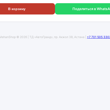
Поделиться в Whats
В корзину
MehanShop © 2026 | ТД «АвтоГранд», пр. Акжол 38, Астана |
+7 701 505 330