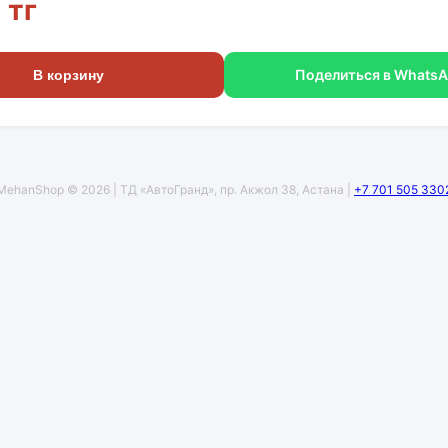
 тг
Поделиться в Whats
В корзину
MehanShop © 2026 | ТД «АвтоГранд», пр. Акжол 38, Астана |
+7 701 505 330