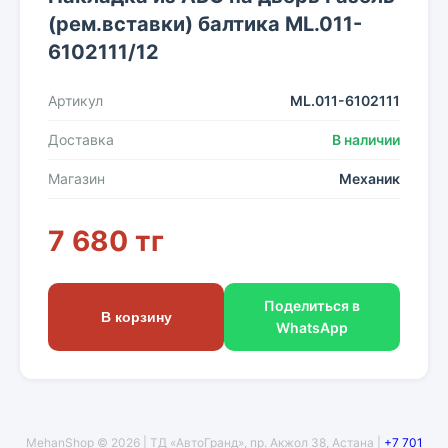
(рем.вставки) балтика ML.011-
6102111/12
Артикул
ML.011-6102111
Доставка
В наличии
Магазин
Механик
7 680 тг
Поделиться в
В корзину
WhatsApp
MehanShop © 2026 | ТД «АвтоГранд», пр. Акжол 38, Астана |
+7 701