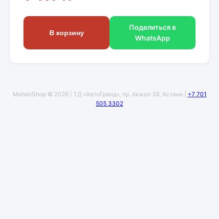
Поделиться в
В корзину
WhatsApp
MehanShop © 2026 | ТД «АвтоГранд», пр. Акжол 38, Астана |
+7 701
505 3302