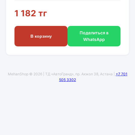
1 182 тг
Поделиться в
В корзину
WhatsApp
MehanShop © 2026 | ТД «АвтоГранд», пр. Акжол 38, Астана |
+7 701
505 3302