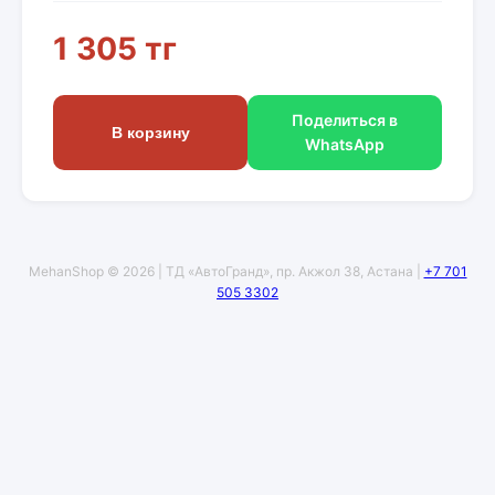
1 305 тг
Поделиться в
В корзину
WhatsApp
MehanShop © 2026 | ТД «АвтоГранд», пр. Акжол 38, Астана |
+7 701
505 3302