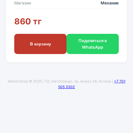
Магазин
Механик
860 тг
Поделиться в
В корзину
WhatsApp
MehanShop © 2026 | ТД «АвтоГранд», пр. Акжол 38, Астана |
+7 701
505 3302