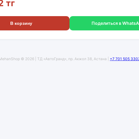
2 тг
Поделиться в Whats
В корзину
MehanShop © 2026 | ТД «АвтоГранд», пр. Акжол 38, Астана |
+7 701 505 330