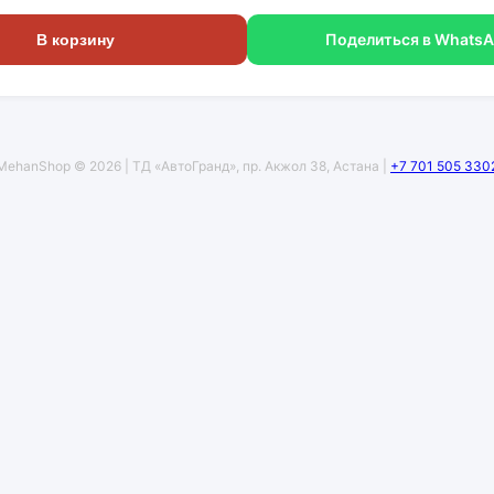
Поделиться в Whats
В корзину
MehanShop © 2026 | ТД «АвтоГранд», пр. Акжол 38, Астана |
+7 701 505 330