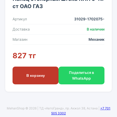
ст ОАО ГАЗ
Артикул
31029-1702075-
Доставка
В наличии
Магазин
Механик
827 тг
Поделиться в
В корзину
WhatsApp
MehanShop © 2026 | ТД «АвтоГранд», пр. Акжол 38, Астана |
+7 701
505 3302