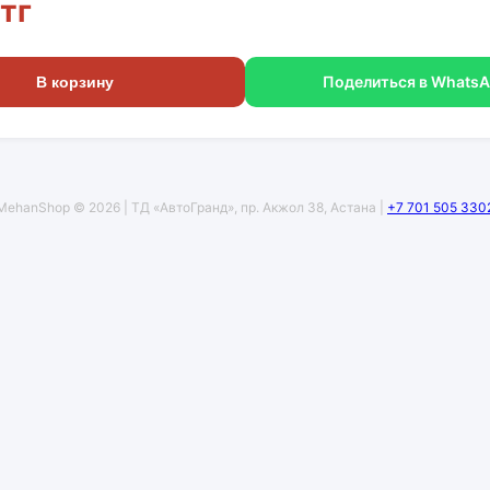
тг
Поделиться в Whats
В корзину
MehanShop © 2026 | ТД «АвтоГранд», пр. Акжол 38, Астана |
+7 701 505 330