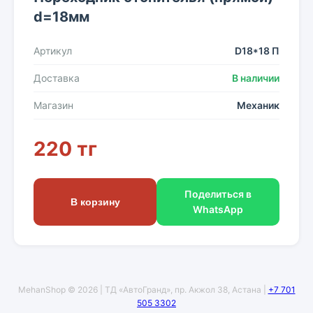
d=18мм
Артикул
D18*18 П
Доставка
В наличии
Магазин
Механик
220 тг
Поделиться в
В корзину
WhatsApp
MehanShop © 2026 | ТД «АвтоГранд», пр. Акжол 38, Астана |
+7 701
505 3302