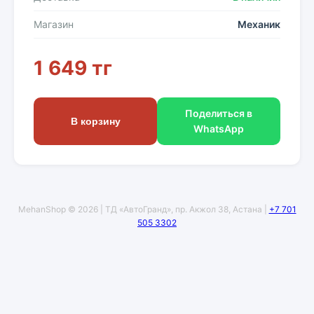
Магазин
Механик
1 649 тг
Поделиться в
В корзину
WhatsApp
MehanShop © 2026 | ТД «АвтоГранд», пр. Акжол 38, Астана |
+7 701
505 3302