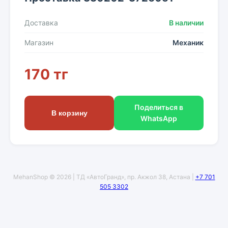
Доставка
В наличии
Магазин
Механик
170 тг
Поделиться в
В корзину
WhatsApp
MehanShop © 2026 | ТД «АвтоГранд», пр. Акжол 38, Астана |
+7 701
505 3302