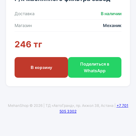
Доставка
В наличии
Магазин
Механик
246 тг
Поделиться в
В корзину
WhatsApp
MehanShop © 2026 | ТД «АвтоГранд», пр. Акжол 38, Астана |
+7 701
505 3302