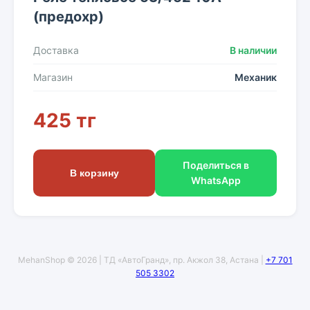
(предохр)
Доставка
В наличии
Магазин
Механик
425 тг
Поделиться в
В корзину
WhatsApp
MehanShop © 2026 | ТД «АвтоГранд», пр. Акжол 38, Астана |
+7 701
505 3302