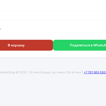
г
Поделиться в Whats
В корзину
MehanShop © 2026 | ТД «АвтоГранд», пр. Акжол 38, Астана |
+7 701 505 330