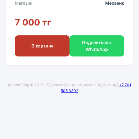
Магазин
Механик
7 000 тг
Поделиться в
В корзину
WhatsApp
MehanShop © 2026 | ТД «АвтоГранд», пр. Акжол 38, Астана |
+7 701
505 3302