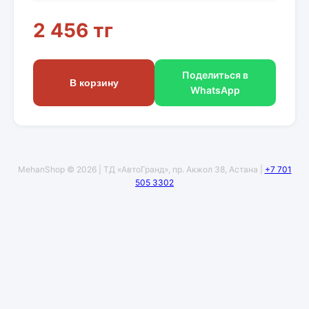
2 456 тг
Поделиться в
В корзину
WhatsApp
MehanShop © 2026 | ТД «АвтоГранд», пр. Акжол 38, Астана |
+7 701
505 3302