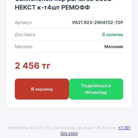
НЕКСТ к-т4шт РЕМОФФ
Артикул
PA21 R23-2904152-72P
Доставка
В наличии
Магазин
Механик
2 456 тг
Поделиться в
В корзину
WhatsApp
MehanShop © 2026 | ТД «АвтоГранд», пр. Акжол 38, Астана |
+7 701
505 3302