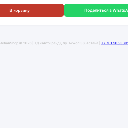
Поделиться в Whats
В корзину
MehanShop © 2026 | ТД «АвтоГранд», пр. Акжол 38, Астана |
+7 701 505 330