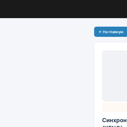
← На главную
Синхрон