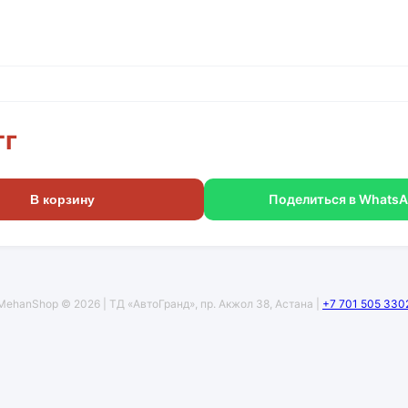
тг
Поделиться в Whats
В корзину
MehanShop © 2026 | ТД «АвтоГранд», пр. Акжол 38, Астана |
+7 701 505 330