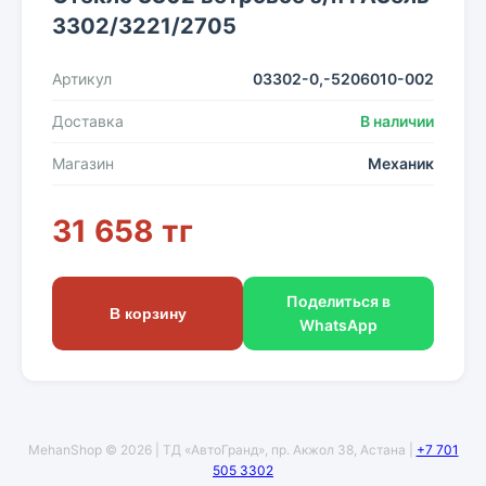
3302/3221/2705
Артикул
03302-0,-5206010-002
Доставка
В наличии
Магазин
Механик
31 658 тг
Поделиться в
В корзину
WhatsApp
MehanShop © 2026 | ТД «АвтоГранд», пр. Акжол 38, Астана |
+7 701
505 3302