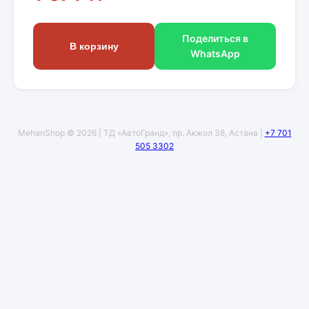
Поделиться в
В корзину
WhatsApp
MehanShop © 2026 | ТД «АвтоГранд», пр. Акжол 38, Астана |
+7 701
505 3302