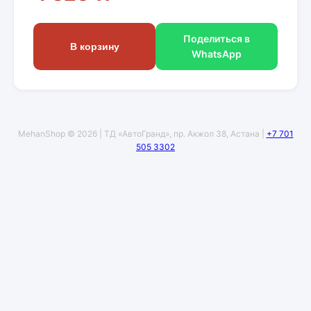
Поделиться в
В корзину
WhatsApp
MehanShop © 2026 | ТД «АвтоГранд», пр. Акжол 38, Астана |
+7 701
505 3302