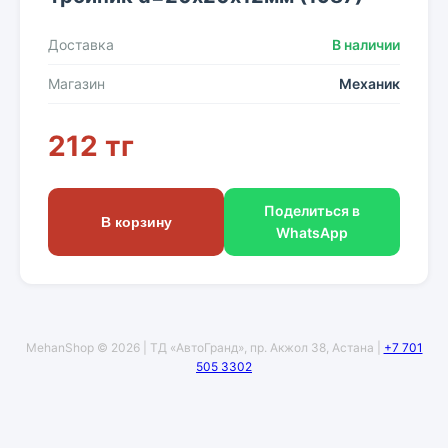
Доставка
В наличии
Магазин
Механик
212 тг
Поделиться в
В корзину
WhatsApp
MehanShop © 2026 | ТД «АвтоГранд», пр. Акжол 38, Астана |
+7 701
505 3302