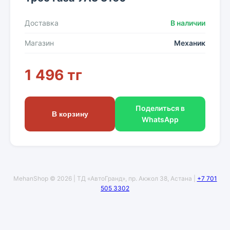
Доставка
В наличии
Магазин
Механик
1 496 тг
Поделиться в
В корзину
WhatsApp
MehanShop © 2026 | ТД «АвтоГранд», пр. Акжол 38, Астана |
+7 701
505 3302