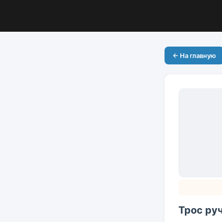
← На главную
Трос ру