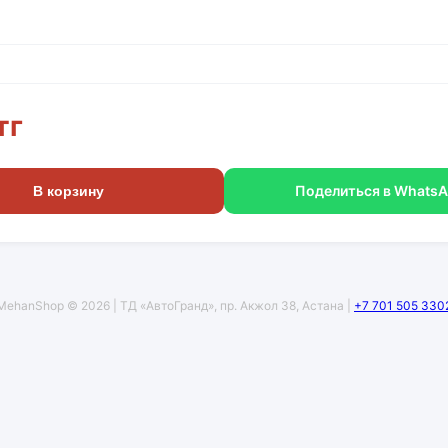
тг
Поделиться в Whats
В корзину
MehanShop © 2026 | ТД «АвтоГранд», пр. Акжол 38, Астана |
+7 701 505 330