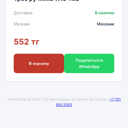
Доставка
В наличии
Магазин
Механик
552 тг
Поделиться в
В корзину
WhatsApp
MehanShop © 2026 | ТД «АвтоГранд», пр. Акжол 38, Астана |
+7 701
505 3302