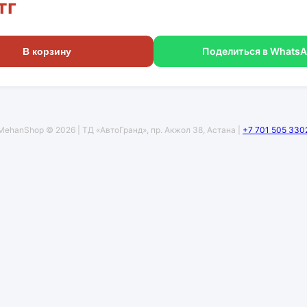
тг
Поделиться в Whats
В корзину
MehanShop © 2026 | ТД «АвтоГранд», пр. Акжол 38, Астана |
+7 701 505 330