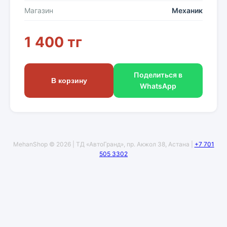
Магазин
Механик
1 400 тг
Поделиться в
В корзину
WhatsApp
MehanShop © 2026 | ТД «АвтоГранд», пр. Акжол 38, Астана |
+7 701
505 3302