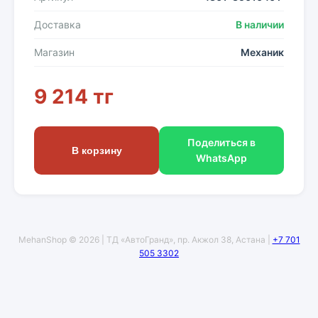
Доставка
В наличии
Магазин
Механик
9 214 тг
Поделиться в
В корзину
WhatsApp
MehanShop © 2026 | ТД «АвтоГранд», пр. Акжол 38, Астана |
+7 701
505 3302