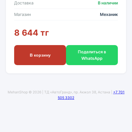
Доставка
В наличии
Магазин
Механик
8 644 тг
Поделиться в
В корзину
WhatsApp
MehanShop © 2026 | ТД «АвтоГранд», пр. Акжол 38, Астана |
+7 701
505 3302