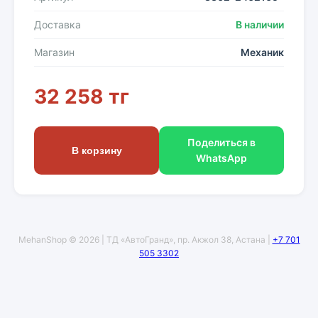
Доставка
В наличии
Магазин
Механик
32 258 тг
Поделиться в
В корзину
WhatsApp
MehanShop © 2026 | ТД «АвтоГранд», пр. Акжол 38, Астана |
+7 701
505 3302