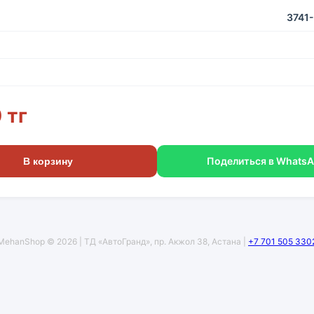
3741
 тг
Поделиться в Whats
В корзину
MehanShop © 2026 | ТД «АвтоГранд», пр. Акжол 38, Астана |
+7 701 505 330