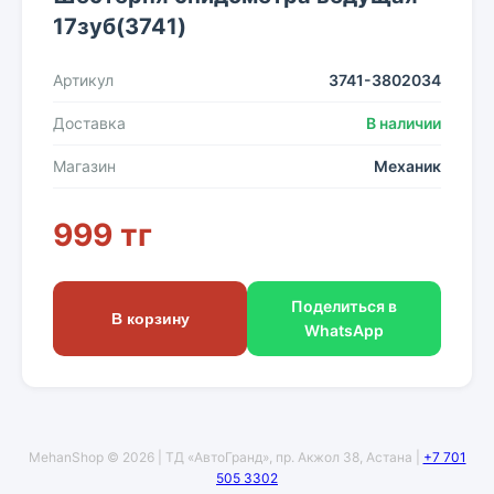
17зуб(3741)
Артикул
3741-3802034
Доставка
В наличии
Магазин
Механик
999 тг
Поделиться в
В корзину
WhatsApp
MehanShop © 2026 | ТД «АвтоГранд», пр. Акжол 38, Астана |
+7 701
505 3302