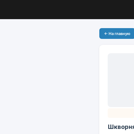
← На главную
Шкворня 