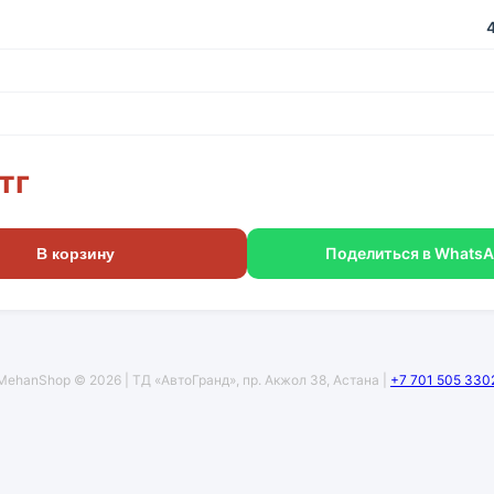
тг
Поделиться в Whats
В корзину
MehanShop © 2026 | ТД «АвтоГранд», пр. Акжол 38, Астана |
+7 701 505 330