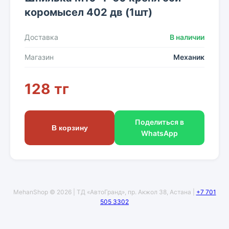
коромысел 402 дв (1шт)
Доставка
В наличии
Магазин
Механик
128 тг
Поделиться в
В корзину
WhatsApp
MehanShop © 2026 | ТД «АвтоГранд», пр. Акжол 38, Астана |
+7 701
505 3302