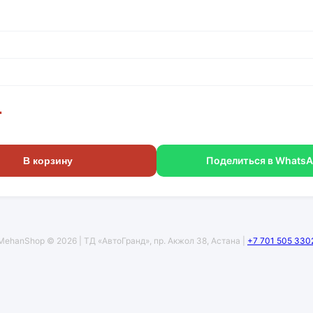
г
Поделиться в Whats
В корзину
MehanShop © 2026 | ТД «АвтоГранд», пр. Акжол 38, Астана |
+7 701 505 330