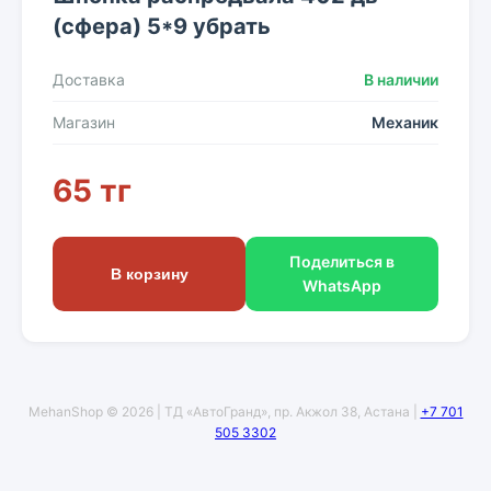
(сфера) 5*9 убрать
Доставка
В наличии
Магазин
Механик
65 тг
Поделиться в
В корзину
WhatsApp
MehanShop © 2026 | ТД «АвтоГранд», пр. Акжол 38, Астана |
+7 701
505 3302