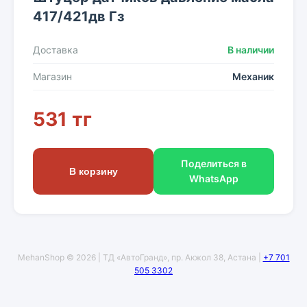
417/421дв Гз
Доставка
В наличии
Магазин
Механик
531 тг
Поделиться в
В корзину
WhatsApp
MehanShop © 2026 | ТД «АвтоГранд», пр. Акжол 38, Астана |
+7 701
505 3302