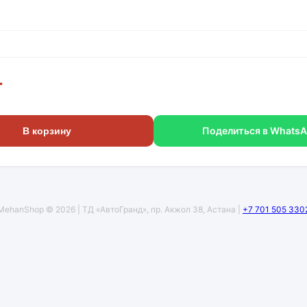
г
Поделиться в Whats
В корзину
MehanShop © 2026 | ТД «АвтоГранд», пр. Акжол 38, Астана |
+7 701 505 330