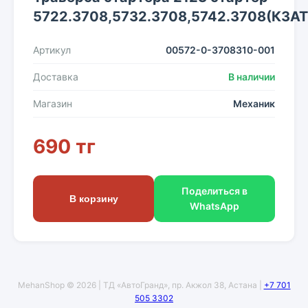
5722.3708,5732.3708,5742.3708(КЗАТ
Артикул
00572-0-3708310-001
Доставка
В наличии
Магазин
Механик
690 тг
Поделиться в
В корзину
WhatsApp
MehanShop © 2026 | ТД «АвтоГранд», пр. Акжол 38, Астана |
+7 701
505 3302