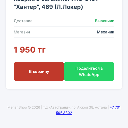
"Хантер", 469 (Л.Локер)
Доставка
В наличии
Магазин
Механик
1 950 тг
Поделиться в
В корзину
WhatsApp
MehanShop © 2026 | ТД «АвтоГранд», пр. Акжол 38, Астана |
+7 701
505 3302