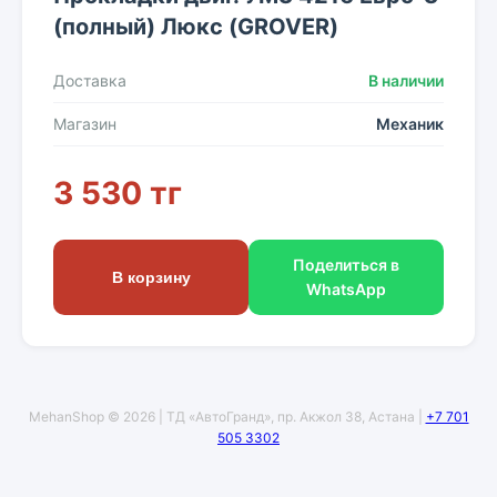
(полный) Люкс (GROVER)
Доставка
В наличии
Магазин
Механик
3 530 тг
Поделиться в
В корзину
WhatsApp
MehanShop © 2026 | ТД «АвтоГранд», пр. Акжол 38, Астана |
+7 701
505 3302