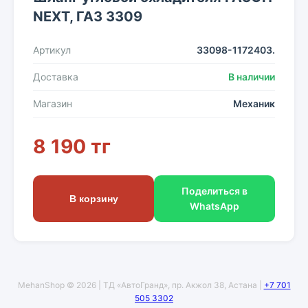
NЕХТ, ГАЗ 3309
Артикул
33098-1172403.
Доставка
В наличии
Магазин
Механик
8 190 тг
Поделиться в
В корзину
WhatsApp
MehanShop © 2026 | ТД «АвтоГранд», пр. Акжол 38, Астана |
+7 701
505 3302