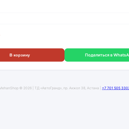
г
Поделиться в Whats
В корзину
MehanShop © 2026 | ТД «АвтоГранд», пр. Акжол 38, Астана |
+7 701 505 330